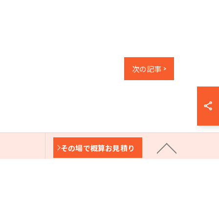
次の記事 >
その場で概算お見積り
の流れ
見積り依頼
ランプワークスの特徴
ト
書類請求
特定商取引法に基づく表記