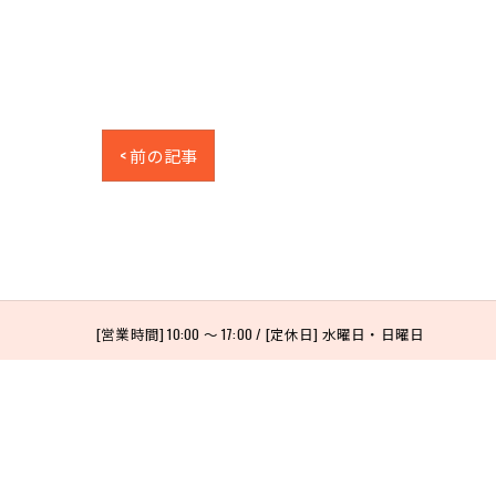
< 前の記事
[営業時間] 10:00 〜 17:00 / [定休日] 水曜日・日曜日
ホーム
コンセプト
制作事例
フォント
デザイン
プリント
販売
写真
ユニ