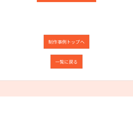
制作事例トップへ
一覧に戻る
一覧
アイテム
価格
お客様の声
よくある質問
注文
フォーム
運営概要
ブログ
お問い合わせ
業販プリン