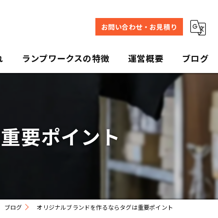
お問い合わせ・お見積り
れ
ランプワークスの特徴
運営概要
ブログ
デザイン
プリント
は重要ポイント
販売
写真
ユニフォーム
ブログ
オリジナルブランドを作るならタグは重要ポイント