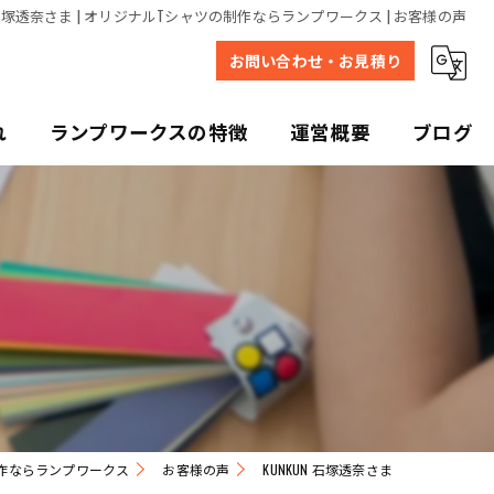
N 石塚透奈さま | オリジナルTシャツの制作ならランプワークス | お客様の声
お問い合わせ・お見積り
れ
ランプワークスの特徴
運営概要
ブログ
デザイン
プリント
販売
写真
ユニフォーム
作ならランプワークス
お客様の声
KUNKUN 石塚透奈さま